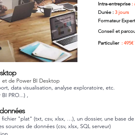
Intra-entreprise
: 
Durée :
3 jours
Formateur
Exper
Conseil et parco
Particulier
: 495€ 
esktop
I et de Power BI Desktop
ort, data visualisation, analyse exploratoire, etc.
BI PRO...) ,
x données
ichier "plat" (txt, csv, xlsx, …), un dossier, une base 
es sources de données (csv, xlsx, SQL serveur)
ion.