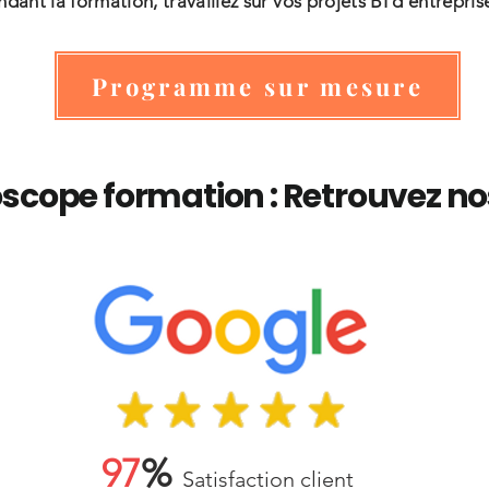
dant la formation, travaillez sur vos projets BI d'entrepris
Programme sur mesure
scope formation : Retrouvez no
97
%
Satisfaction client