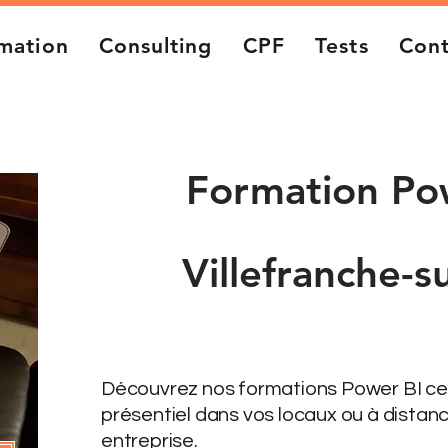
mation
Consulting
CPF
Tests
Cont
Formation Po
Villefranche-s
Intra
3 jours
Découvrez nos formations Power BI cert
présentiel dans vos locaux ou à distance
entreprise.