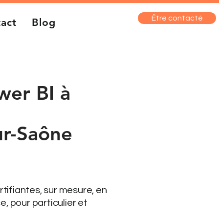
Être contacté
act
Blog
wer BI à
ur-Saône
OPCO
ifiantes, sur mesure, en
, pour particulier et