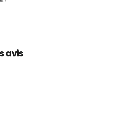
es
!
s avis