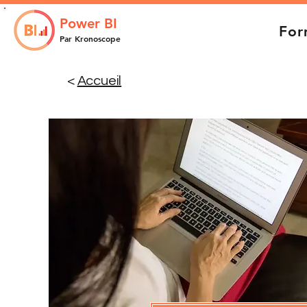
Power BI
For
Par Kronoscope
<
Accueil