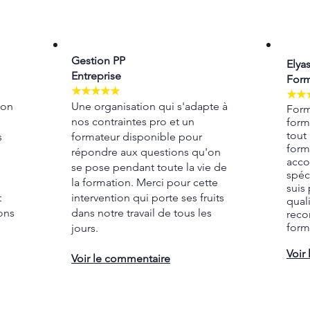
Gestion PP
Elya
Entreprise
Form
★★★★★
★★
ion
Une organisation qui s'adapte à
Form
nos contraintes pro et un
form
tout
s
formateur disponible pour
form
répondre aux questions qu'on
acco
se pose pendant toute la vie de
spéc
la formation. Merci pour cette
suis 
t
intervention qui porte ses fruits
quali
ons
dans notre travail de tous les
reco
form
jours.
Voir
Voir le commentaire