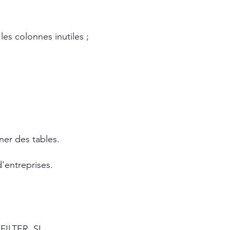
es colonnes inutiles ;
ner des tables.
d'entreprises.
FILTER, SI