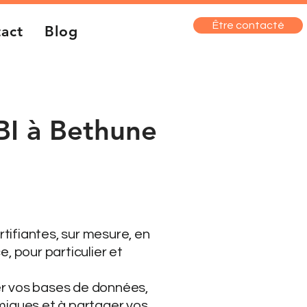
Être contacté
act
Blog
BI à Bethune
OPCO
ifiantes, sur mesure, en
, pour particulier et
er vos bases de données,
miques et à partager vos