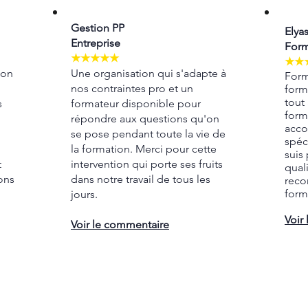
Gestion PP
Elya
Entreprise
Form
★★★★★
★★
ion
Une organisation qui s'adapte à
Form
nos contraintes pro et un
form
tout
s
formateur disponible pour
form
répondre aux questions qu'on
acco
se pose pendant toute la vie de
spéc
la formation. Merci pour cette
suis 
t
intervention qui porte ses fruits
quali
ons
dans notre travail de tous les
reco
form
jours.
Voir
Voir le commentaire