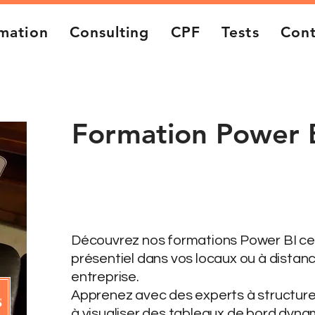
mation
Consulting
CPF
Tests
Cont
Formation Power 
Intra
3 jours
Découvrez nos formations Power BI cert
présentiel dans vos locaux ou à distance
entreprise.
Apprenez avec des experts à structur
s
à visualiser des tableaux de bord dyna