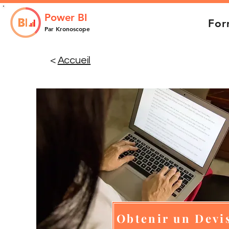
Power BI
For
Par Kronoscope
<
Accueil
Obtenir un Devi