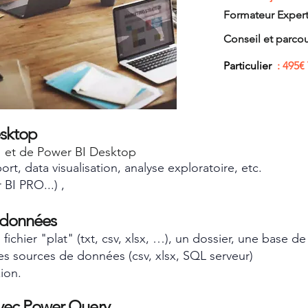
Formateur
Exper
Conseil et parco
Particulier
: 495€ 
esktop
I et de Power BI Desktop
ort, data visualisation, analyse exploratoire, etc.
BI PRO...) ,
x données
ichier "plat" (txt, csv, xlsx, …), un dossier, une base 
es sources de données (csv, xlsx, SQL serveur)
ion.
avec Power Query